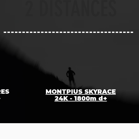
2 DISTANCES
RES
MONTPIUS SKYRACE
+
24K - 1800m d+